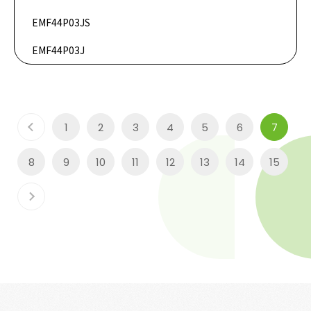
DataSheet
EMF44P03JS
DataSheet
EMF44P03J
1
2
3
4
5
6
7
8
9
10
11
12
13
14
15