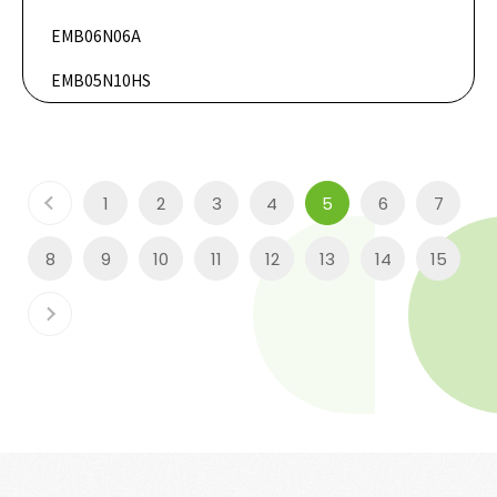
DataSheet
EMB06N06A
DataSheet
EMB05N10HS
1
2
3
4
5
6
7
8
9
10
11
12
13
14
15