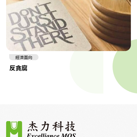
經濟面向
反貪腐