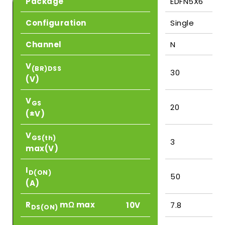
Package
EDFN5X6
Configuration
Single
Channel
N
V
(BR)DSS
30
(V)
V
GS
20
(±V)
V
GS(th)
3
max(V)
I
D(ON)
50
(A)
R
mΩ max
10V
7.8
DS(ON)