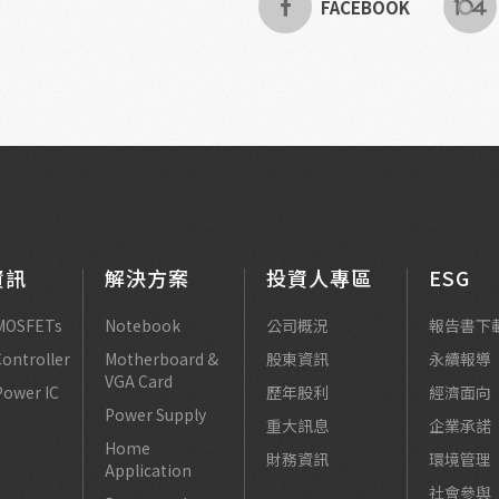
FACEBOOK
資訊
解決方案
投資人專區
ESG
MOSFETs
Notebook
公司概況
報告書下
ontroller
Motherboard &
股東資訊
永續報導
VGA Card
Power IC
歷年股利
經濟面向
Power Supply
重大訊息
企業承諾
Home
財務資訊
環境管理
Application
社會參與