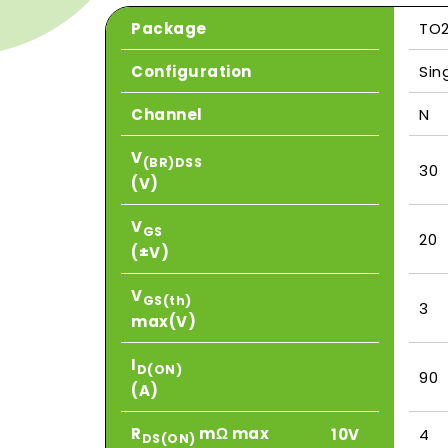
Package
TO2
Configuration
Sin
Channel
N
V
(BR)DSS
30
(V)
V
GS
20
(±V)
V
GS(th)
3
max(V)
I
D(ON)
90
(A)
R
mΩ max
10V
4
DS(ON)