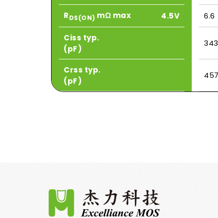
R
mΩ max
4.5V
6.6
DS(ON)
Ciss typ.
34
(pF)
Crss typ.
45
(pF)