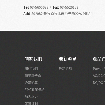
Tel
03-5600689
Fax
03-5526158
Add
302082 新竹縣竹北市台元街22號4樓之1
關於我們
最新消息
產品
關於我們
最新消息
Power 
願景與使命
AC/DC C
公司沿革
DC/DC 
EMC政策標語
加入杰力
薪資福利