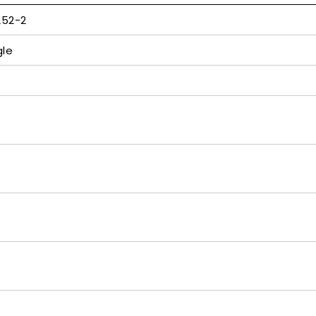
52-2
gle