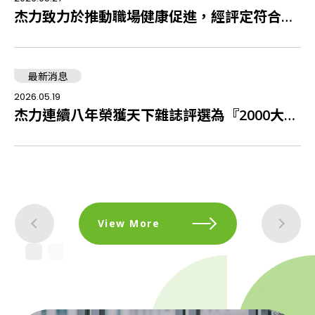
杰⼒致⼒於推動職場健康促進，經評定符合健康促進啟動職場
最新消息
2026.05.19
202
於111年3月24日聘任鉅業國際法律事務所為常年法律
杰力連續八年榮獲天下雜誌評選為『2000大企業』
View More