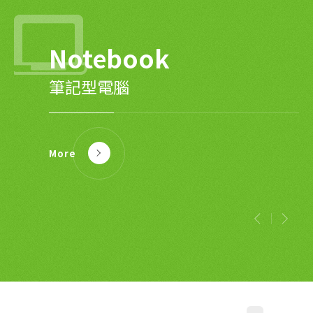
Notebook
Motherboard &
Power Supply
Home
Power tool
Battery
LCD Monitor &
VGA Card
Application
Management
TV
筆記型電腦
電源供應器
電動工具
System
主機板及顯示卡
智慧家庭
液晶顯示器及電視
電池管理系統
More
More
More
More
More
More
More