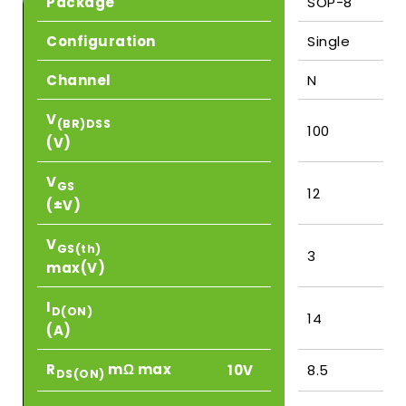
Package
SOP-8
Configuration
Single
Channel
N
V
(BR)DSS
100
(V)
V
GS
12
(±V)
V
GS(th)
3
max(V)
I
D(ON)
14
(A)
R
mΩ max
10V
8.5
DS(ON)