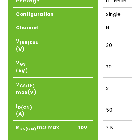
Package
EDFN5X6
Configuration
Single
Channel
N
V
(BR)DSS
30
(V)
V
GS
20
(±V)
V
GS(th)
3
max(V)
I
D(ON)
50
(A)
R
mΩ max
10V
7.5
DS(ON)