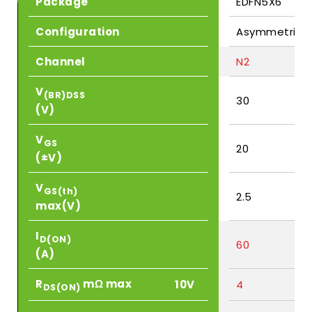
Package
EDFN5X6
Configuration
Asymmetric
Channel
N2
V
(BR)DSS
30
(V)
V
GS
20
(±V)
V
GS(th)
2.5
max(V)
I
D(ON)
60
(A)
R
mΩ max
10V
4
DS(ON)