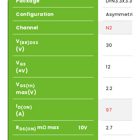
Package
DFN3.3X3.3E-0
Configuration
Asymmetric
Channel
N2
V
(BR)DSS
30
(V)
V
GS
12
(±V)
V
GS(th)
2.2
max(V)
I
D(ON)
97
(A)
R
mΩ max
10V
2.7
DS(ON)