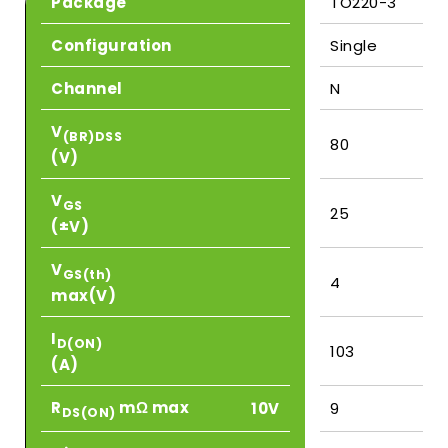
Package
TO220-3
Configuration
Single
Channel
N
V
(BR)DSS
80
(V)
V
GS
25
(±V)
V
GS(th)
4
max(V)
I
D(ON)
103
(A)
R
mΩ max
10V
9
DS(ON)