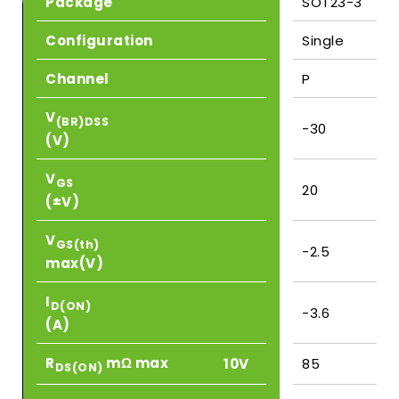
Package
SOT23-3
Configuration
Single
Channel
P
V
(BR)DSS
-30
(V)
V
GS
20
(±V)
V
GS(th)
-2.5
max(V)
I
D(ON)
-3.6
(A)
R
mΩ max
10V
85
DS(ON)