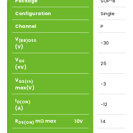
Package
SOP-8
Configuration
Single
Channel
P
V
(BR)DSS
-30
(V)
V
GS
25
(±V)
V
GS(th)
-3
max(V)
I
D(ON)
-12
(A)
R
mΩ max
10V
14
DS(ON)