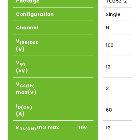
Package
TO252-2
Configuration
Single
Channel
N
V
(BR)DSS
100
(V)
V
GS
12
(±V)
V
GS(th)
3
max(V)
I
D(ON)
68
(A)
R
mΩ max
10V
12
DS(ON)