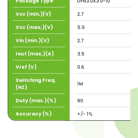
Package Type
DFN3.0X3.0-10
Vcc (min,)(V)
2.7
Vcc (max,)(V)
5.5
Vin (min.)(V)
2.7
Iout (max,)(A)
3.5
Vref (V)
0.6
Switching Freq.
1M
(HZ)
Duty (max.)(%)
90
Accuracy (%)
+/- 1%