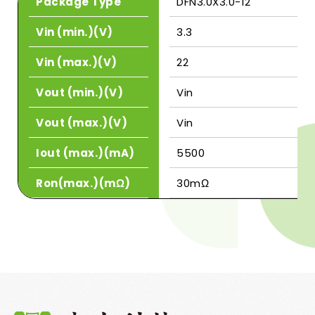
Package Type
DFN3.0X3.0-12
Vin (min.)(V)
3.3
Vin (max.)(V)
22
Vout (min.)(V)
Vin
Vout (max.)(V)
Vin
Iout (max.)(mA)
5500
Ron(max.)(mΩ)
30mΩ