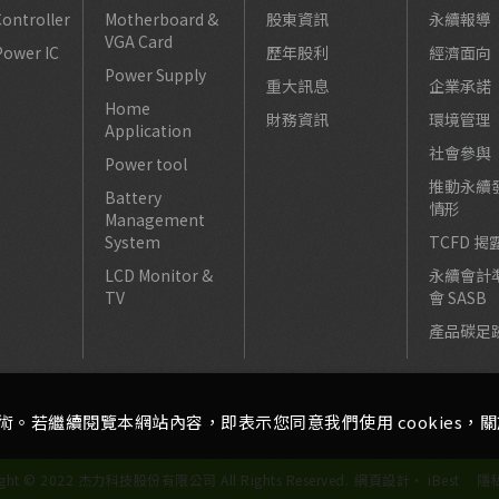
ontroller
Motherboard &
股東資訊
永續報導
VGA Card
Power IC
歷年股利
經濟面向
Power Supply
重大訊息
企業承諾
Home
財務資訊
環境管理
Application
社會參與
Power tool
推動永續
Battery
情形
Management
System
TCFD 揭
LCD Monitor &
永續會計
TV
會 SASB
產品碳足
術。若繼續閱覽本網站內容，即表示您同意我們使用 cookies，關於更
ight © 2022 杰力科技股份有限公司 All Rights Reserved.
網頁設計
‧
iBest
隱