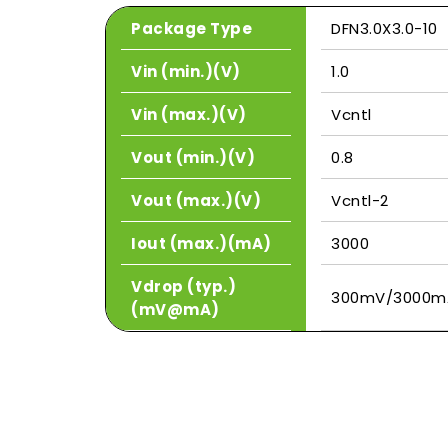
Package Type
DFN3.0X3.0-10
Vin (min.)(V)
1.0
Vin (max.)(V)
Vcntl
Vout (min.)(V)
0.8
Vout (max.)(V)
Vcntl-2
Iout (max.)(mA)
3000
Vdrop (typ.)
300mV/3000m
(mV@mA)