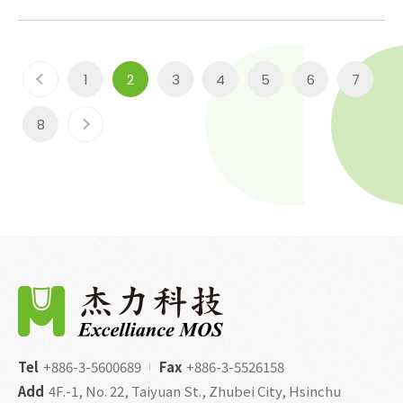
1
2
3
4
5
6
7
8
Tel
+886-3-5600689
Fax
+886-3-5526158
Add
4F.-1, No. 22, Taiyuan St., Zhubei City, Hsinchu