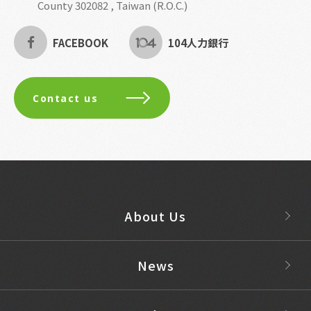
County 302082 , Taiwan (R.O.C.)
FACEBOOK
104人力銀行
Contact us
About Us
News