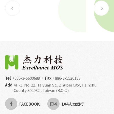
Tel
+886-3-5600689
Fax
+886-3-5526158
Add
4F.-1, No. 22, Taiyuan St., Zhubei City, Hsinchu
County 302082 , Taiwan (R.O.C.)
FACEBOOK
104人力銀行