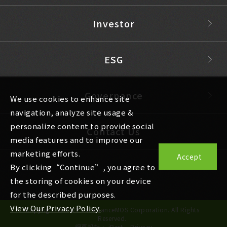
Investor
ESG
Governance
We use cookies to enhance site
navigation, analyze site usage &
personalize content to provide social
Contact Us
media features and to improve our
marketing efforts.
Accept
By clicking“Continue”, you agree to
the storing of cookies on your device
for the described purposes.
View Our Privacy Policy.
Copyright © 2022 ExcellianceMOS Corporation. All Rights
Reserved.
網頁設計
‧
iBest
Privacy